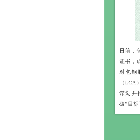
日前，
证书，
对包钢
（LC
谋划并
碳”目