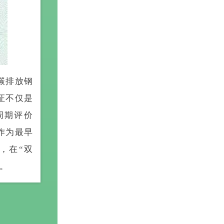
碳排放钢
证不仅是
周期评价
作为最早
，在“双
。