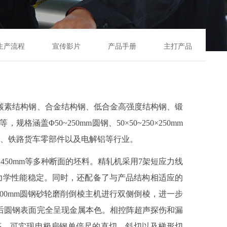
生产流程
宣传影片
产品手册
主打产品
碳素结构钢、合金结构钢、低合金高强度结构钢、锻
50~250mm圆钢、50×50~250×250mm
零件制造、铁路货车零部件以及电解铝等行业。
0×450mm等多种断面的坯料。精轧机采用7架短应力线
力学性能稳定。同时，还配备了与产品结构相适应的
00mm圆钢砂轮磨削倒棱主机进行双侧倒棱，进一步
后圆钢表面完全呈现金属本色。相控阵超声探伤和漏
序，可实现电极扁钢单倍尺的直切、斜切以及梯形切