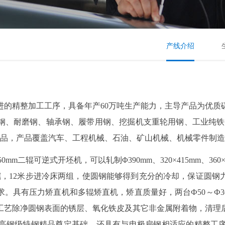
产线介绍
进的精整加工工序，具备年产60万吨生产能力，主导产品为优质
磨钢、轴承钢、履带用钢、挖掘机支重轮用钢、工业纯铁等，规格涵盖Φ
扁钢系列产品，产品覆盖汽车、工程机械、石油、矿山机械、机械
m二辊可逆式开坯机，可以轧制Φ390mm、320×415mm、36
锯，12米步进冷床两组，使圆钢能够得到充分的冷却，保证圆钢
。具有压力矫直机和多辊矫直机，矫直质量好，两台Ф50～Ф3
工艺除净圆钢表面的锈层、氧化铁皮及其它非金属附着物，清理
高钢级特钢精品奠定基础。还具有与电极扁钢相适应的精整工